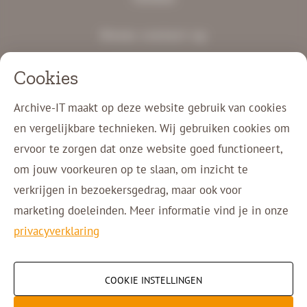
Neem contact op
+31 77 750 11 00
Cookies
info@archive-it.nl
Charles Ruysstraat 12
Archive-IT maakt op deze website gebruik van cookies
5953 NM Reuver
en vergelijkbare technieken. Wij gebruiken cookies om
ervoor te zorgen dat onze website goed functioneert,
Klant login
om jouw voorkeuren op te slaan, om inzicht te
Contact
verkrijgen in bezoekersgedrag, maar ook voor
marketing doeleinden. Meer informatie vind je in onze
privacyverklaring
Copyright © 2026 Archive-IT
COOKIE INSTELLINGEN
Cookie instellingen