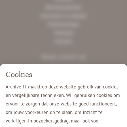
Woningcorporaties
Advocatuur & notariaat
Ondernemingen
Onderwijs
Farmacie
Neem contact op
+31 77 750 11 00
Cookies
info@archive-it.nl
Charles Ruysstraat 12
Archive-IT maakt op deze website gebruik van cookies
5953 NM Reuver
en vergelijkbare technieken. Wij gebruiken cookies om
ervoor te zorgen dat onze website goed functioneert,
Klant login
om jouw voorkeuren op te slaan, om inzicht te
Contact
verkrijgen in bezoekersgedrag, maar ook voor