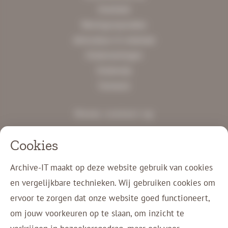
Overheid
Woningcorporaties
Advocatuur & notariaat
Ondernemingen
Onderwijs
Farmacie
Neem contact op
+31 77 750 11 00
Cookies
info@archive-it.nl
Charles Ruysstraat 12
Archive-IT maakt op deze website gebruik van cookies
5953 NM Reuver
en vergelijkbare technieken. Wij gebruiken cookies om
ervoor te zorgen dat onze website goed functioneert,
Klant login
om jouw voorkeuren op te slaan, om inzicht te
Contact