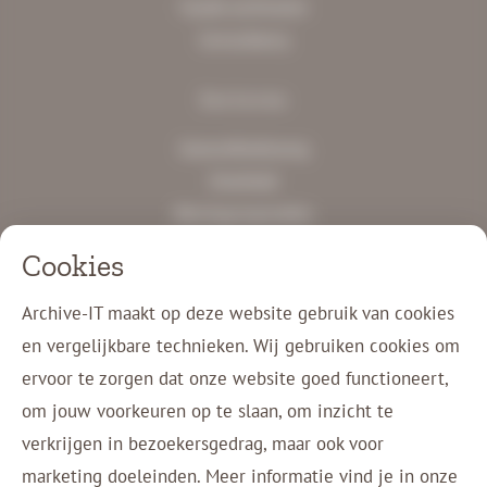
Fysiek archiveren
Consultancy
Sectoren
Gezondheidszorg
Overheid
Woningcorporaties
Advocatuur & notariaat
Cookies
Ondernemingen
Onderwijs
Archive-IT maakt op deze website gebruik van cookies
Farmacie
en vergelijkbare technieken. Wij gebruiken cookies om
ervoor te zorgen dat onze website goed functioneert,
Neem contact op
om jouw voorkeuren op te slaan, om inzicht te
verkrijgen in bezoekersgedrag, maar ook voor
+31 77 750 11 00
marketing doeleinden. Meer informatie vind je in onze
info@archive-it.nl