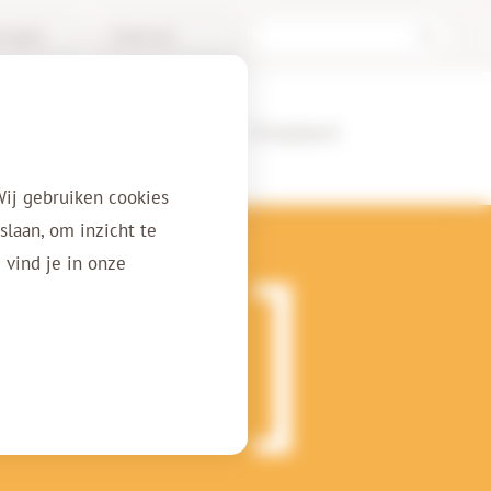
/Support
Nederlands
erenties
Over ons
Contact
Wij gebruiken cookies
laan, om inzicht te
 vind je in onze
g van