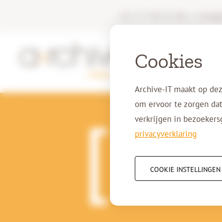
+31 77 750 11 00
|
info@a
Cookies
Archive-IT maakt op dez
om ervoor te zorgen dat
verkrijgen in bezoekers
privacyverklaring
5-07-2020
Vanhier W
COOKIE INSTELLINGEN
groot be