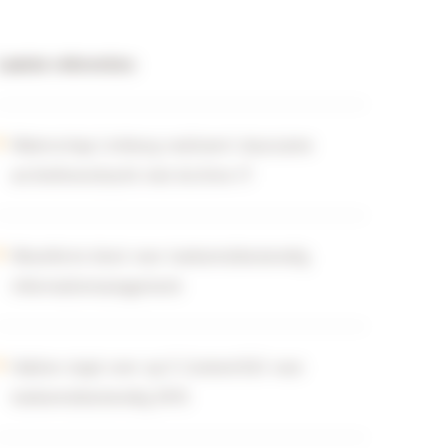
Laatste referenties:
Waterschap Limburg realiseert duurzame
archiefoverdracht met Archive-IT
Woonforte kiest voor toekomstbestendig
informatiemanagement
Habion stapt over op E-Content365 voor
toekomstbestendig DMS