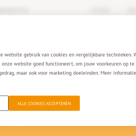
rchive-it.nl
Kennisbank
Login
Diensten
Oplossingen
Sectoren
Ref
e website gebruik van cookies en vergelijkbare technieken. 
 onze website goed functioneert, om jouw voorkeuren op te s
gedrag, maar ook voor marketing doeleinden. Meer informatie
onen: "Veilige opsla
ALLE COOKIES ACCEPTEREN
lang"