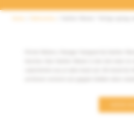
Home
Referenties
Vanhier Wonen: "Veilige opslag v
Michel Wolters, Manager Vastgoed bij Vanhier Wo
functies. Voor Vanhier Wonen is het niet meer te 
calamiteiten zou je alles kwijt zijn. De brand bij
archieven verloren zijn gegaan hebben deze nood
MEER R