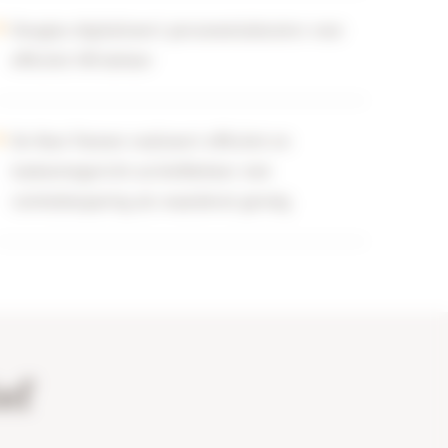
Douglas digitaliseert personeelsdossiers voor
efficiënt HR-beheer
De Rooi Pannen realiseert efficiënt en
toekomstgericht archiefbeheer met
ruimtebesparing als waardevol gevolg
ef