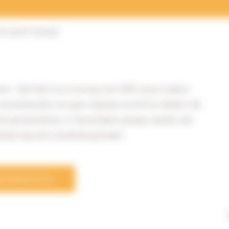
an groot belang"
nen:
"Zelf heb ik al ervaring met DMS vanuit andere
verantwoorden om geen digitaal archief te hebben. Bij
 het gemeentehuis in Voerendaal onlangs waarbij alle
zaak nog eens duidelijk gemaakt."
EFERENTIES