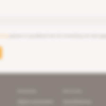
aring
gelezen en ga akkoord met de verwerking van mijn geg
Diensten
Sectoren
Digitaal samenwerken
Gezondheidszorg