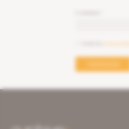
E-mailadres
*
Ik heb de
privacyverkl
VERZENDEN