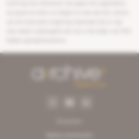
actief aan het elimineren van papier bij organisaties,
van groot tot klein, en helpen zo mee aan het creëren
van een duurzame omgeving. Daarnaast zijn er nog
vele andere maatregelen die wij in het kader van MVO
hebben geïmplementeerd.
Diensten
Digitaal samenwerken