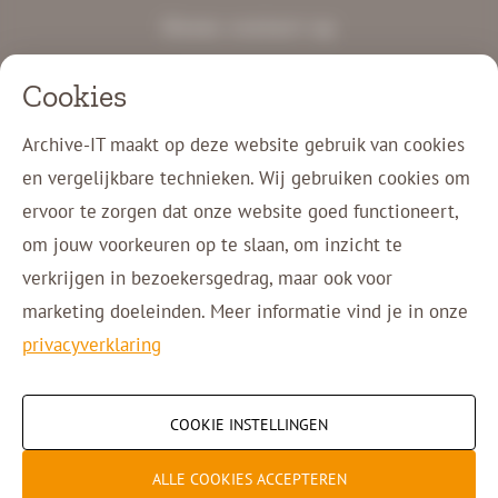
Neem contact op
+31 77 750 11 00
Cookies
info@archive-it.nl
Charles Ruysstraat 12
Archive-IT maakt op deze website gebruik van cookies
5953 NM Reuver
en vergelijkbare technieken. Wij gebruiken cookies om
ervoor te zorgen dat onze website goed functioneert,
Klant login
om jouw voorkeuren op te slaan, om inzicht te
Contact
verkrijgen in bezoekersgedrag, maar ook voor
marketing doeleinden. Meer informatie vind je in onze
privacyverklaring
Copyright © 2026 Archive-IT
COOKIE INSTELLINGEN
Cookie instellingen
ALLE COOKIES ACCEPTEREN