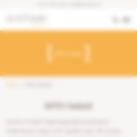
+31 77 750 11 00
|
info@archive-it.nl
MVO-beleid
Home
MVO-beleid
MVO-beleid
Archive-IT heeft Maatschappelijk Verantwoord
Ondernemen hoog in het vaandel staan. We werken