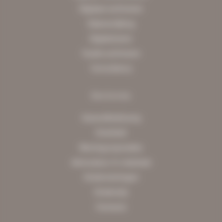
Digitaal archiveren
Dataverrijking
Digitaliseren
Fysiek archiveren
Consultancy
Sectoren
Gezondheidszorg
Overheid
Woningcorporaties
Advocatuur & notariaat
Ondernemingen
Onderwijs
Farmacie