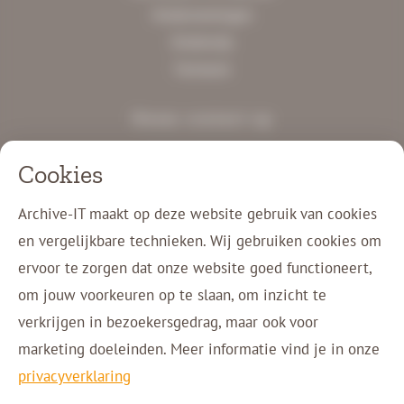
Ondernemingen
Onderwijs
Farmacie
Neem contact op
+31 77 750 11 00
Cookies
info@archive-it.nl
Charles Ruysstraat 12
Archive-IT maakt op deze website gebruik van cookies
5953 NM Reuver
en vergelijkbare technieken. Wij gebruiken cookies om
ervoor te zorgen dat onze website goed functioneert,
Klant login
om jouw voorkeuren op te slaan, om inzicht te
Contact
verkrijgen in bezoekersgedrag, maar ook voor
marketing doeleinden. Meer informatie vind je in onze
privacyverklaring
Copyright © 2026 Archive-IT