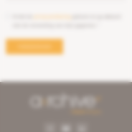
Ik heb de
privacyverklaring
gelezen en ga akkoord
met de verwerking van mijn gegevens. *
VERZENDEN