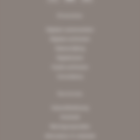
Diensten
Digitaal samenwerken
Digitaal archiveren
Dataverrijking
Digitaliseren
Fysiek archiveren
Consultancy
Sectoren
Gezondheidszorg
Overheid
Woningcorporaties
Advocatuur & notariaat