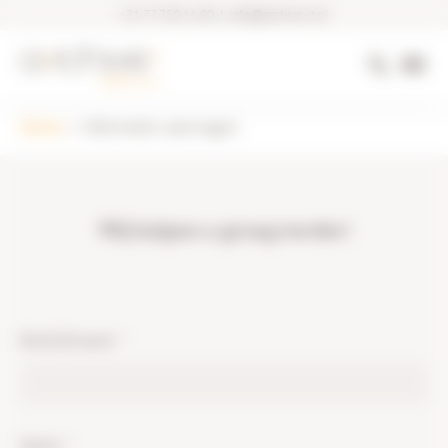
+31 77 750 11 00
|
info@archive-it.nl
Home
Informatie aanvragen
Wij helpen u graag verder!
Bedrijfsnaam
*
Naam
*