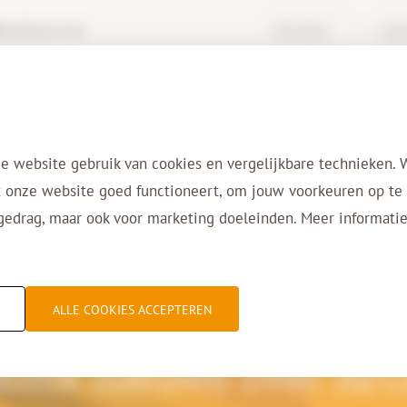
rchive-it.nl
Kennisbank
Login
Diensten
Oplossingen
Sectoren
Ref
e website gebruik van cookies en vergelijkbare technieken. 
 onze website goed functioneert, om jouw voorkeuren op te s
gedrag, maar ook voor marketing doeleinden. Meer informatie
ALLE COOKIES ACCEPTEREN
atste nieuws over Arc