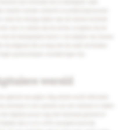
actoren zijn minimaal net zo belangrijk: oude
en moeten worden verkocht en productieprocessen
er moet de omslag maken naar de nieuwe techniek
niet voor te stellen dat de eerste cd-spelers bij de
 wel de belangrijkste factor is de adoptie van nieuwe
er bij degenen die al lang met de oude technieken
tegen grootscheepse veranderingen zijn.
igitalere wereld
et gebruik van papier. Nog steeds wordt informatie
nou eenmaal in ons systeem om een uitdraai te maken
n het digitale proces nog niet helemaal gewend of
Ondanks dat er al in 1978 voorspeld werd dat