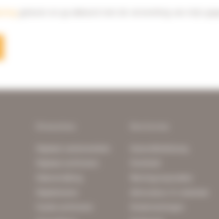
aring
gelezen en ga akkoord met de verwerking van mijn geg
Diensten
Sectoren
Digitaal samenwerken
Gezondheidszorg
Digitaal archiveren
Overheid
Dataverrijking
Woningcorporaties
Digitaliseren
Advocatuur & notariaat
Fysiek archiveren
Ondernemingen