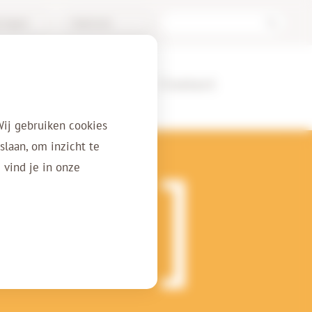
/Support
Nederlands
erenties
Over ons
Contact
Wij gebruiken cookies
laan, om inzicht te
 vind je in onze
itale