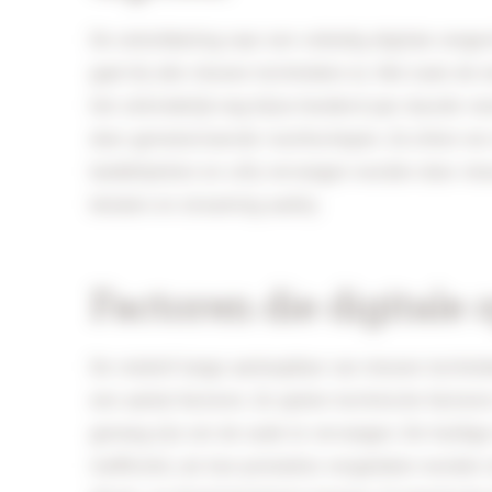
De ontwikkeling naar een volledig digitale omgevi
gaat bij alle nieuwe technieken zo. Net zoals de 
het uiteindelijk nog bijna honderd jaar duurde v
door gemotoriseerde vrachtschepen. Zo zitten we
bankbiljetten en cd’s) vervangen worden door nieu
betalen en streaming audio).
Factoren die digitale
De relatief lange aanloopfase van nieuwe technie
een aantal factoren. Zo spelen technische factor
genoeg zijn om de oude te vervangen. De huidige e
inefficiënt, als hun prestaties vergeleken worden