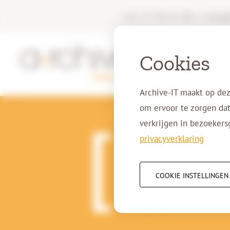
+31 77 750 11 00
|
info@a
Cookies
Archive-IT maakt op dez
om ervoor te zorgen dat
verkrijgen in bezoekers
privacyverklaring
12-10-2016
We gaan l
COOKIE INSTELLINGEN
tijdperk