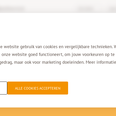
rchive-it.nl
Kennisbank
Login
Diensten
Oplossingen
Sectoren
Ref
e website gebruik van cookies en vergelijkbare technieken. 
 onze website goed functioneert, om jouw voorkeuren op te s
gedrag, maar ook voor marketing doeleinden. Meer informatie
even in het echte dig
ALLE COOKIES ACCEPTEREN