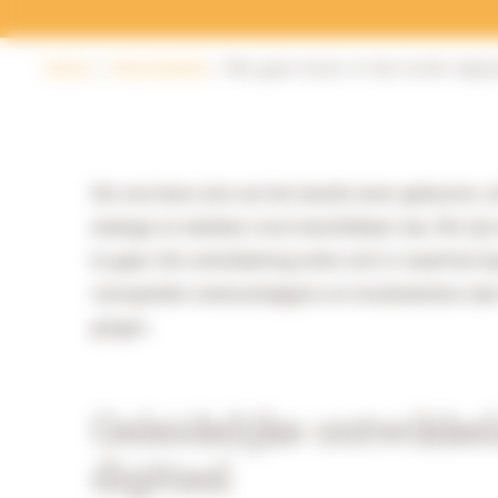
Home
Kennisbank
We gaan leven in het echte digita
Om ons heen zien we het steeds meer gebeuren: de d
analoge en tastbare vorm beschikbaar was. We zijn 
te gaan. Die ontwikkeling zette zich in vanaf het b
voorspelden wetenschappers en trendwatchers dat w
gingen.
Geleidelijke ontwikkel
digitaal