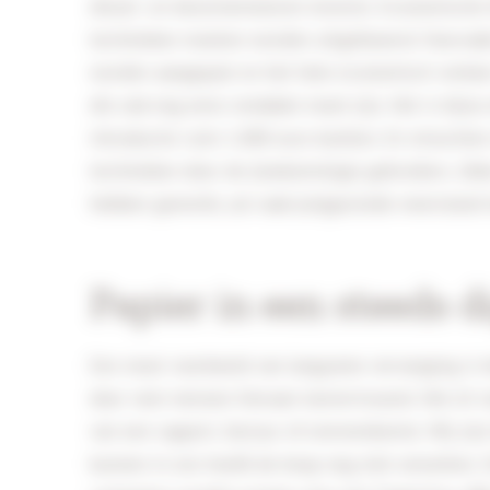
diesel- en benzinemotoren leveren. Economische f
technieken moeten worden uitgefaseerd. Voorrad
worden aangepast en het hele economisch verke
die ook nog eens rendabel moet zijn. Het is bijna 
introductie ruim 1.000 euro kostten. En misschien
technieken door de (toekomstige) gebruikers. Zek
hebben gewerkt, zal vaak (on)gezonde weerstand 
Papier in een steeds d
Een mooi voorbeeld van langzame vervanging is h
door veel mensen hieraan toevertrouwd. Het zit 
van een rapport, factuur of overeenkomst. Wij zij
kunnen in ons hoofd de knop nog niet omzetten. 