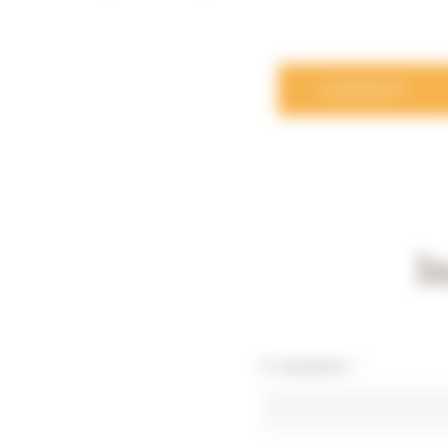
CONTACT
I
E-mailadres
*