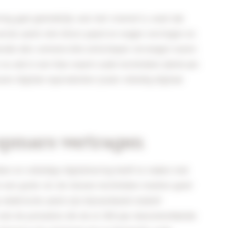
ng gaat geleidelijk, wat niet vreemd is, want dat
eerste auto’s niet direct paard en wagen vervingen en
oordat alle commerciële zeilschepen vervangen waren
 nu ook in een fase waarin oude technieken (denk aan
we digitale equivalenten (zoals volledig digitaal
 opmars vertragen
ken en volledige digitalisering heeft te maken met
en een grote rol: de nieuwe technieken moeten goed
lektrische auto’s zijn bijvoorbeeld relatief
 met de prestaties die de al 100 jaar doorontwikkelde