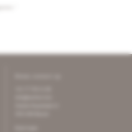
evens. *
Neem contact op
+31 77 750 11 00
info@archive-it.nl
Charles Ruysstraat 12
5953 NM Reuver
Klant login