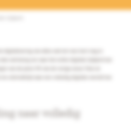
le tijdperk
igitalisering van alles wat tot voor kort nog in
dan ook bezig om naar het echte digitale tijdperk toe
egin van de jaren 90 van de vorige eeuw. Toen al
e uiteindelijk naar een volledig digitale wereld toe
ing naar volledig