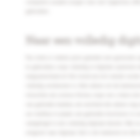
computers zouden zorgen voor een “paperless offi
gebruiken.
Naar een volledig digi
Pas sinds er enkele jaren geleden een generatie 
te gebruiken, maar volledig in digitale systemen
langzamerhand af. Die trend zal zich steeds verde
volledig verdwenen is. Niet alleen uit de kantoor
misschien als science fiction, maar om u heen zie
van gedrukte boeken, de overheid die alleen nog 
uw mailbox in plaats van gedrukte brochures in uw
vastgelegd in een volledig digitaal dossier. Wat n
omgezet naar digitaal. Dat is de toekomst en die 