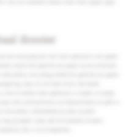
ce”, zijn we sindsdien alleen maar meer papier gaan
taal dossier
aan het werk ging die niet meer gewend is om papier
 denkt, neemt het gebruik van papier op de werkvloer
r doorzetten, net zolang totdat het gebruik van papier
omgeving, maar uit ons hele leven. Dat klinkt
t u het al steeds meer gebeuren. E-readers in plaats
maar wilt communiceren via Mijnoverheid, en pdf’s in
 brievenbus. Uiteindelijk zal alles worden
u nog op papier staat, dat zal (moeten) worden
toekomst, die is nu al begonnen.