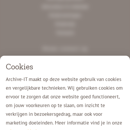
Advocatuur & notariaat
Ondernemingen
Onderwijs
Farmacie
Neem contact op
+31 77 750 11 00
Cookies
info@archive-it.nl
Charles Ruysstraat 12
Archive-IT maakt op deze website gebruik van cookies
5953 NM Reuver
en vergelijkbare technieken. Wij gebruiken cookies om
ervoor te zorgen dat onze website goed functioneert,
Klant login
om jouw voorkeuren op te slaan, om inzicht te
Contact
verkrijgen in bezoekersgedrag, maar ook voor
marketing doeleinden. Meer informatie vind je in onze