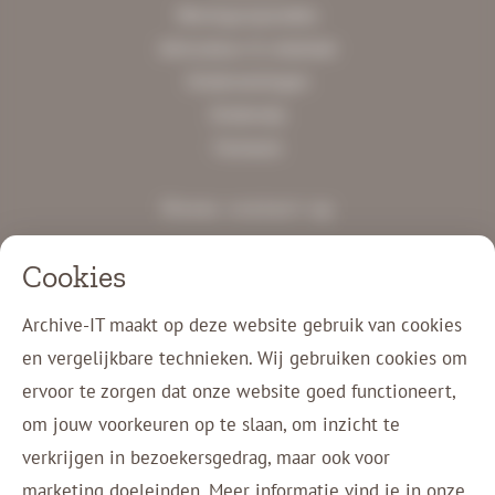
Woningcorporaties
Advocatuur & notariaat
Ondernemingen
Onderwijs
Farmacie
Neem contact op
+31 77 750 11 00
Cookies
info@archive-it.nl
Charles Ruysstraat 12
Archive-IT maakt op deze website gebruik van cookies
5953 NM Reuver
en vergelijkbare technieken. Wij gebruiken cookies om
ervoor te zorgen dat onze website goed functioneert,
Klant login
om jouw voorkeuren op te slaan, om inzicht te
Contact
verkrijgen in bezoekersgedrag, maar ook voor
marketing doeleinden. Meer informatie vind je in onze