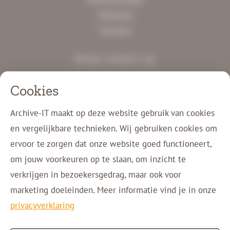
Onderwijs
Farmacie
Neem contact op
+31 77 750 11 00
Cookies
info@archive-it.nl
Charles Ruysstraat 12
Archive-IT maakt op deze website gebruik van cookies
5953 NM Reuver
en vergelijkbare technieken. Wij gebruiken cookies om
ervoor te zorgen dat onze website goed functioneert,
Klant login
om jouw voorkeuren op te slaan, om inzicht te
Contact
verkrijgen in bezoekersgedrag, maar ook voor
marketing doeleinden. Meer informatie vind je in onze
privacyverklaring
Copyright © 2026 Archive-IT