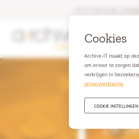
+31 77 750 11 00
|
info@a
Cookies
Archive-IT maakt op dez
om ervoor te zorgen dat
verkrijgen in bezoekers
privacyverklaring
COOKIE INSTELLINGEN
De re