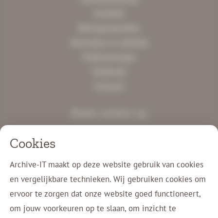
Overheid
Woningcorporaties
Advocatuur & notariaat
Ondernemingen
Onderwijs
Farmacie
Neem contact op
+31 77 750 11 00
Cookies
info@archive-it.nl
Charles Ruysstraat 12
Archive-IT maakt op deze website gebruik van cookies
5953 NM Reuver
en vergelijkbare technieken. Wij gebruiken cookies om
ervoor te zorgen dat onze website goed functioneert,
Klant login
om jouw voorkeuren op te slaan, om inzicht te
Contact