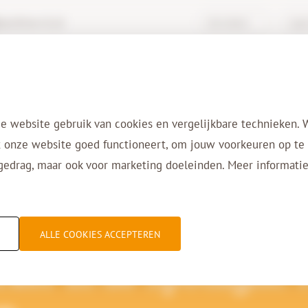
rchive-it.nl
Kennisbank
Login
Diensten
Oplossingen
Sectoren
Ref
e website gebruik van cookies en vergelijkbare technieken. 
 onze website goed functioneert, om jouw voorkeuren op te s
gedrag, maar ook voor marketing doeleinden. Meer informatie
ALLE COOKIES ACCEPTEREN
er in de Spotlight: