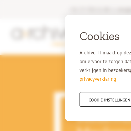
+31 77 750 11 00
|
info@a
Cookies
Archive-IT maakt op dez
om ervoor te zorgen dat
verkrijgen in bezoekers
privacyverklaring
COOKIE INSTELLINGEN
1-07-2019
Medewerk