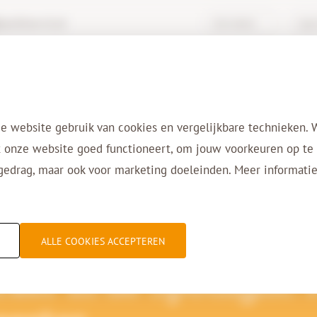
rchive-it.nl
Kennisbank
Login
Diensten
Oplossingen
Sectoren
Ref
e website gebruik van cookies en vergelijkbare technieken. 
 onze website goed functioneert, om jouw voorkeuren op te s
gedrag, maar ook voor marketing doeleinden. Meer informatie
ALLE COOKIES ACCEPTEREN
er in de Spotlight: 