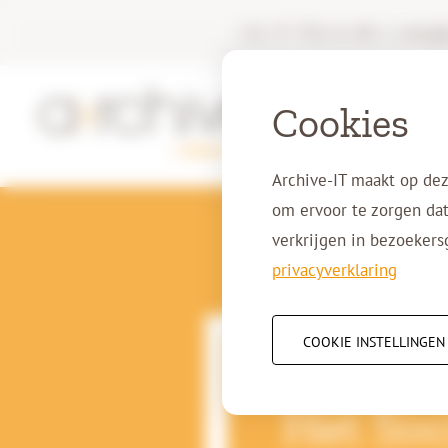
+31 77 750 11 00
|
info@a
Cookies
Archive-IT maakt op dez
om ervoor te zorgen dat
verkrijgen in bezoekers
privacyverklaring
COOKIE INSTELLINGEN
28-09-2020
Het Soc