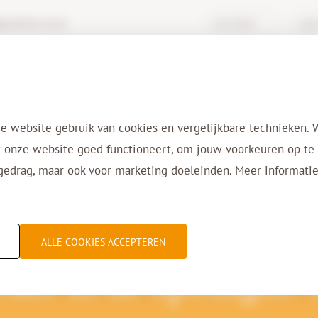
rchive-it.nl
Kennisbank
Login
Diensten
Oplossingen
Sectoren
Ref
e website gebruik van cookies en vergelijkbare technieken. 
 onze website goed functioneert, om jouw voorkeuren op te s
gedrag, maar ook voor marketing doeleinden. Meer informatie
ALLE COOKIES ACCEPTEREN
er in de Spotlight: