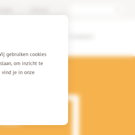
/Support
Nederlands
erenties
Over ons
Contact
Wij gebruiken cookies
laan, om inzicht te
 vind je in onze
 Mat