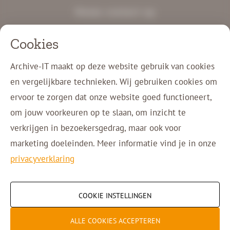
Neem contact op
+31 77 750 11 00
Cookies
info@archive-it.nl
Charles Ruysstraat 12
Archive-IT maakt op deze website gebruik van cookies
5953 NM Reuver
en vergelijkbare technieken. Wij gebruiken cookies om
ervoor te zorgen dat onze website goed functioneert,
Klant login
om jouw voorkeuren op te slaan, om inzicht te
Contact
verkrijgen in bezoekersgedrag, maar ook voor
marketing doeleinden. Meer informatie vind je in onze
privacyverklaring
Copyright © 2026 Archive-IT
COOKIE INSTELLINGEN
Cookie instellingen
ALLE COOKIES ACCEPTEREN